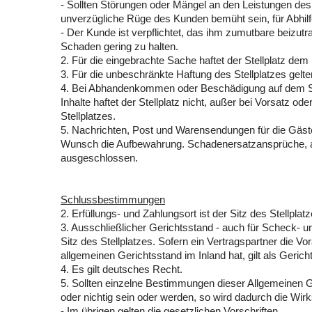
- Sollten Störungen oder Mängel an den Leistungen des St
unverzügliche Rüge des Kunden bemüht sein, für Abhilf
- Der Kunde ist verpflichtet, das ihm zumutbare beizu
Schaden gering zu halten.
2. Für die eingebrachte Sache haftet der Stellplatz d
3. Für die unbeschränkte Haftung des Stellplatzes gel
4. Bei Abhandenkommen oder Beschädigung auf dem Stell
Inhalte haftet der Stellplatz nicht, außer bei Vorsatz ode
Stellplatzes.
5. Nachrichten, Post und Warensendungen für die Gäste
Wunsch die Aufbewahrung. Schadenersatzansprüche, au
ausgeschlossen.
Schlussbestimmungen
2. Erfüllungs- und Zahlungsort ist der Sitz des Stellplatz
3. Ausschließlicher Gerichtsstand - auch für Scheck- u
Sitz des Stellplatzes. Sofern ein Vertragspartner die V
allgemeinen Gerichtsstand im Inland hat, gilt als Gerich
4. Es gilt deutsches Recht.
5. Sollten einzelne Bestimmungen dieser Allgemeinen 
oder nichtig sein oder werden, so wird dadurch die Wir
- Im übrigen gelten die gesetzlichen Vorschriften.