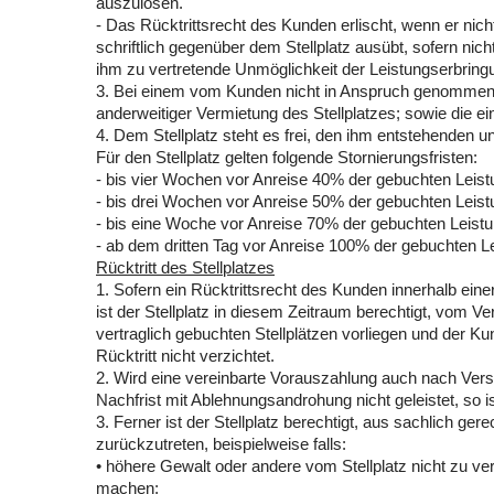
auszulösen.
- Das Rücktrittsrecht des Kunden erlischt, wenn er nic
schriftlich gegenüber dem Stellplatz ausübt, sofern nic
ihm zu vertretende Unmöglichkeit der Leistungserbringu
3. Bei einem vom Kunden nicht in Anspruch genommenen 
anderweitiger Vermietung des Stellplatzes; sowie die
4. Dem Stellplatz steht es frei, den ihm entstehenden
Für den Stellplatz gelten folgende Stornierungsfristen:
- bis vier Wochen vor Anreise 40% der gebuchten Leis
- bis drei Wochen vor Anreise 50% der gebuchten Leis
- bis eine Woche vor Anreise 70% der gebuchten Leist
- ab dem dritten Tag vor Anreise 100% der gebuchten L
Rücktritt des Stellplatzes
1. Sofern ein Rücktrittsrecht des Kunden innerhalb einer
ist der Stellplatz in diesem Zeitraum berechtigt, vom 
vertraglich gebuchten Stellplätzen vorliegen und der K
Rücktritt nicht verzichtet.
2. Wird eine vereinbarte Vorauszahlung auch nach Ver
Nachfrist mit Ablehnungsandrohung nicht geleistet, so is
3. Ferner ist der Stellplatz berechtigt, aus sachlich ge
zurückzutreten, beispielweise falls:
• höhere Gewalt oder andere vom Stellplatz nicht zu v
machen;