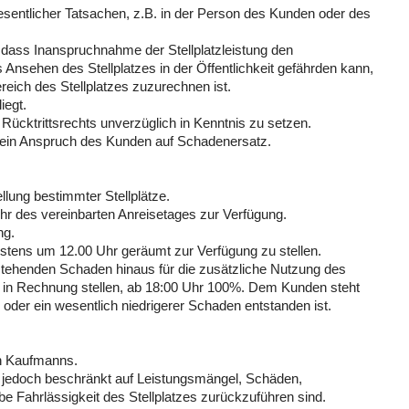
wesentlicher Tatsachen, z.B. in der Person des Kunden oder des
, dass Inanspruchnahme der Stellplatzleistung den
 Ansehen des Stellplatzes in der Öffentlichkeit gefährden kann,
eich des Stellplatzes zuzurechnen ist.
iegt.
Rücktrittsrechts unverzüglich in Kenntnis zu setzen.
t kein Anspruch des Kunden auf Schadenersatz.
llung bestimmter Stellplätze.
hr des vereinbarten Anreisetages zur Verfügung.
ng.
testens um 12.00 Uhr geräumt zur Verfügung zu stellen.
stehenden Schaden hinaus für die zusätzliche Nutzung des
es in Rechnung stellen, ab 18:00 Uhr 100%. Dem Kunden steht
 oder ein wesentlich niedrigerer Schaden entstanden ist.
hen Kaufmanns.
h, jedoch beschränkt auf Leistungsmängel, Schäden,
e Fahrlässigkeit des Stellplatzes zurückzuführen sind.