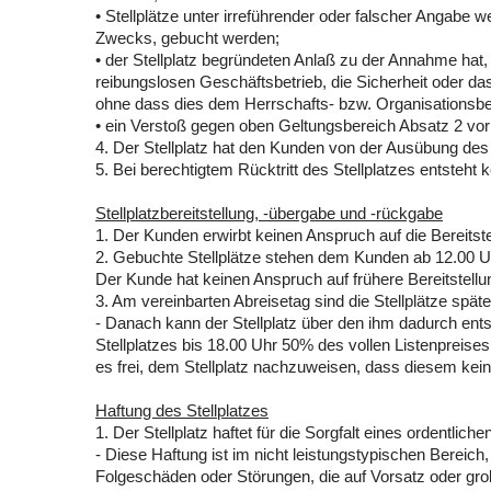
• Stellplätze unter irreführender oder falscher Angabe 
Zwecks, gebucht werden;
• der Stellplatz begründeten Anlaß zu der Annahme hat
reibungslosen Geschäftsbetrieb, die Sicherheit oder das
ohne dass dies dem Herrschafts- bzw. Organisationsber
• ein Verstoß gegen oben Geltungsbereich Absatz 2 vorl
4. Der Stellplatz hat den Kunden von der Ausübung des 
5. Bei berechtigtem Rücktritt des Stellplatzes entsteh
Stellplatzbereitstellung, -übergabe und -rückgabe
1. Der Kunden erwirbt keinen Anspruch auf die Bereitste
2. Gebuchte Stellplätze stehen dem Kunden ab 12.00 U
Der Kunde hat keinen Anspruch auf frühere Bereitstellu
3. Am vereinbarten Abreisetag sind die Stellplätze spä
- Danach kann der Stellplatz über den ihm dadurch ent
Stellplatzes bis 18.00 Uhr 50% des vollen Listenpreis
es frei, dem Stellplatz nachzuweisen, dass diesem kein
Haftung des Stellplatzes
1. Der Stellplatz haftet für die Sorgfalt eines ordentlic
- Diese Haftung ist im nicht leistungstypischen Bereic
Folgeschäden oder Störungen, die auf Vorsatz oder grob